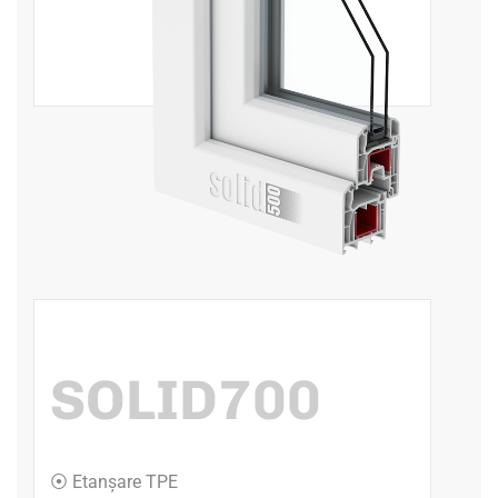
SOLID700
⦿ Etanșare TPE