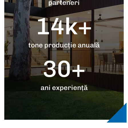
parteneri
14
k+
tone producție anuală
30
+
ani experiență