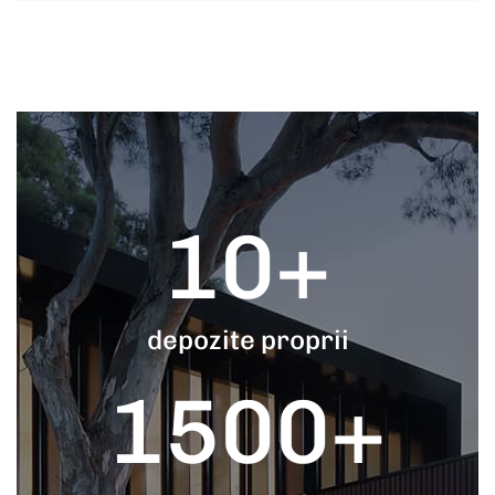
10
+
depozite proprii
1500
+