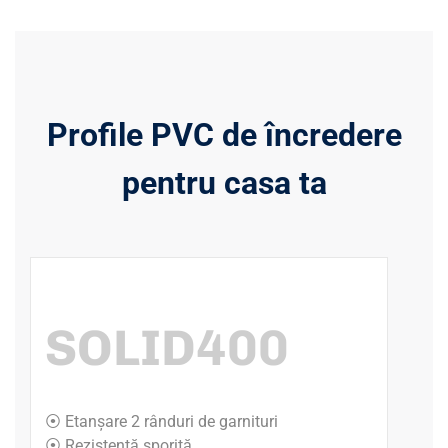
Profile PVC de încredere
pentru casa ta
SOLID400
⦿ Etanșare 2 rânduri de garnituri
⦿ Rezistență sporită