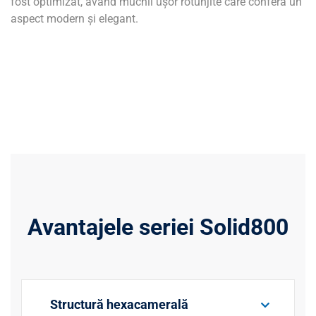
fost optimizat, având muchii ușor rotunjite care conferă un
aspect modern și elegant.
Avantajele seriei Solid800
Structură hexacamerală