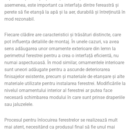
asemenea, este important ca interfața dintre fereastră și
perete să fie etanșă la apă și la aer, durabilă și întreținută în
mod rezonabil.
Fiecare clădire are caracteristici și trăsături distincte, care
pot influența detaliile de montaj. În unele cazuri, va avea
sens adăugarea unor ornamente exterioare din lemn la
perimetrul ferestrei pentru a crea o interfață eficientă, nu
numai aspectuoasă. În mod similar, ornamentele interioare
sunt uneori adăugate pentru a ascunde deteriorarea
finisajelor existente, precum și materiale de etanșare și alte
materiale utilizate pentru instalarea ferestrei. Modificările la
nivelul ornamentului interior al ferestrei ar putea face
necesară schimbarea modului în care sunt prinse draperiile
sau jaluzelele.
Procesul pentru înlocuirea ferestrelor se realizează mult
mai atent, necesitând ca produsul final să fie unul mai