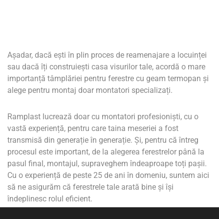
Așadar, dacă ești în plin proces de reamenajare a locuinței
sau dacă îți construiești casa visurilor tale, acordă o mare
importanță tâmplăriei pentru ferestre cu geam termopan și
alege pentru montaj doar montatori specializați.
Ramplast lucrează doar cu montatori profesioniști, cu o
vastă experiență, pentru care taina meseriei a fost
transmisă din generație în generație. Și, pentru că întreg
procesul este important, de la alegerea ferestrelor până la
pasul final, montajul, supraveghem îndeaproape toți pașii.
Cu o experiență de peste 25 de ani în domeniu, suntem aici
să ne asigurăm că ferestrele tale arată bine și își
îndeplinesc rolul eficient.