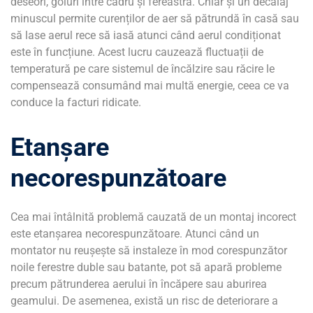
deseori, goluri între cadru și fereastră. Chiar și un decalaj
minuscul permite curenților de aer să pătrundă în casă sau
să lase aerul rece să iasă atunci când aerul condiționat
este în funcțiune. Acest lucru cauzează fluctuații de
temperatură pe care sistemul de încălzire sau răcire le
compensează consumând mai multă energie, ceea ce va
conduce la facturi ridicate.
Etanșare
necorespunzătoare
Cea mai întâlnită problemă cauzată de un montaj incorect
este etanșarea necorespunzătoare. Atunci când un
montator nu reușește să instaleze în mod corespunzător
noile ferestre duble sau batante, pot să apară probleme
precum pătrunderea aerului în încăpere sau aburirea
geamului. De asemenea, există un risc de deteriorare a